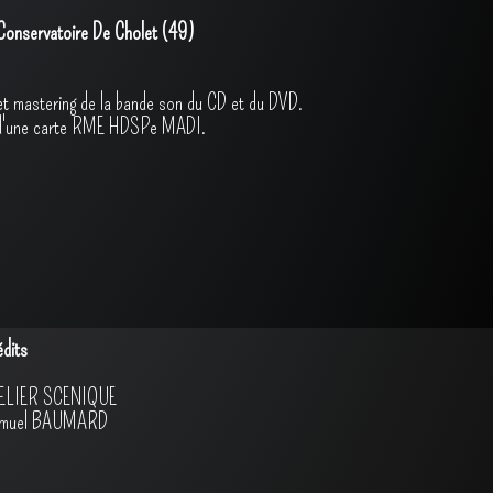
Conservatoire De Cholet (49)
 et mastering de la bande son du CD et du DVD.
et d'une carte RME HDSPe MADI.
édits
ELIER SCENIQUE
muel BAUMARD