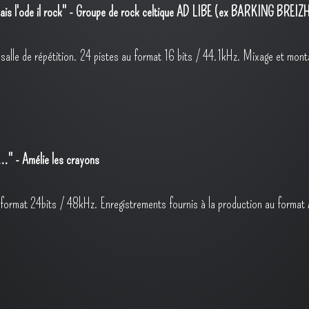
is l'ode il rock" - Groupe de rock celtique AD LIBE (ex BARKING BREIZH
n salle de répétition. 24 pistes au format 16 bits / 44.1kHz. Mixage et m
..." - Amélie les crayons
 format 24bits / 48kHz. Enregistrements fournis à la production au format 