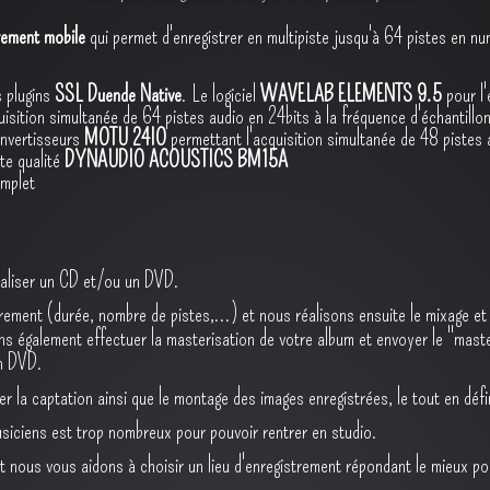
rement mobile
qui permet d'enregistrer en multipiste jusqu'à 64 pistes en nu
s plugins
SSL Duende Native
. Le logiciel
WAVELAB ELEMENTS 9.5
pour l'
uisition simultanée de 64 pistes audio en 24bits à la fréquence d'échanti
nvertisseurs
MOTU 24IO
permettant l'acquisition simultanée de 48 piste
te qualité
DYNAUDIO ACOUSTICS BM15A
omplet
éaliser un CD et/ou un DVD.
ment (durée, nombre de pistes,...) et nous réalisons ensuite le mixage et l
ns également effectuer la masterisation de votre album et envoyer le "maste
un DVD.
r la captation ainsi que le montage des images enregistrées, le tout en défi
siciens est trop nombreux pour pouvoir rentrer en studio.
et nous vous aidons à choisir un lieu d'enregistrement répondant le mieux po