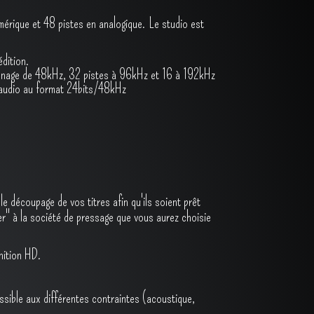
mérique et 48 pistes en analogique. Le studio est
édition.
llonnage de 48kHz, 32 pistes à 96kHz et 16 à 192kHz
s audio au format 24bits/48kHz
e découpage de vos titres afin qu'ils soient prêt
r" à la société de pressage que vous aurez choisie
nition HD.
ssible aux différentes contraintes (acoustique,