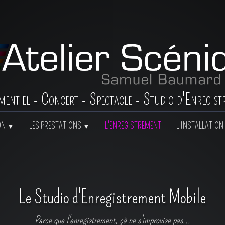
mentiel - Concert - Spectacle - Studio d'Enregist
ON
LES PRESTATIONS
L'ENREGISTREMENT
L'INSTALLATION 
▼
▼
Le Studio d'Enregistrement Mobile
Parce que l'enregistrement, çà ne s'improvise pas...