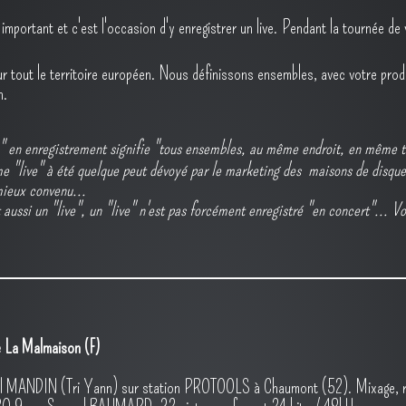
 important et c'est l'occasion d'y enregistrer un live. Pendant la tournée de
ur tout le territoire européen. Nous définissons ensembles, avec votre prod 
n.
e" en enregistrement signifie "tous ensembles, au même endroit, en même t
rme "live" à été quelque peut dévoyé par le marketing des maisons de disque 
 mieux convenu...
t aussi un "live", un "live" n'est pas forcément enregistré "en concert"... 
e La Malmaison (F)
cal MANDIN (Tri Yann) sur station PROTOOLS à Chaumont (52). Mixage, ré