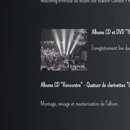
mastering effectué au studio sur station Cubase P
Albums CD et DVD "19
Enregistrement live d
Albums CD "Rencontre" - Quatuor de clarinettes 
Montage, mixage et masterisation de l'album.