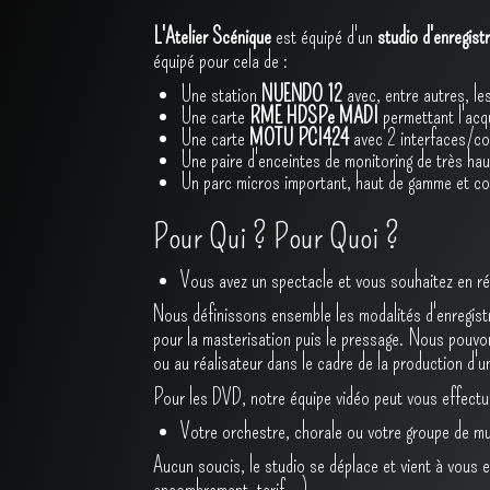
L'Atelier Scénique
est équipé d'un
studio d'enregist
équipé pour cela de :
Une station
NUENDO 12
avec, entre autres, le
Une carte
RME HDSPe MADI
permettant l'acq
Une carte
MOTU PCI424
avec 2 interfaces/co
Une paire d'enceintes de monitoring de très hau
Un parc micros important, haut de gamme et c
Pour Qui ? Pour Quoi ?
Vous avez un spectacle et vous souhaitez en r
Nous définissons ensemble les modalités d'enregistre
pour la masterisation puis le pressage. Nous pouvo
ou au réalisateur dans le cadre de la production d'
Pour les DVD, notre équipe vidéo peut vous effectue
Votre orchestre, chorale ou votre groupe de mu
Aucun soucis, le studio se déplace et vient à vous 
encombrement, tarif...)