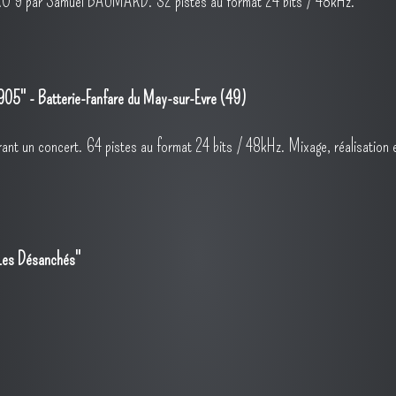
RO 9
par Samuel BAUMARD. 32 pistes au format 24 bits / 48kHz.
05" - Batterie-Fanfare du May-sur-Evre (49)
urant un concert. 64 pistes au format 24 bits / 48kHz. Mixage, réalisation
"Les Désanchés"