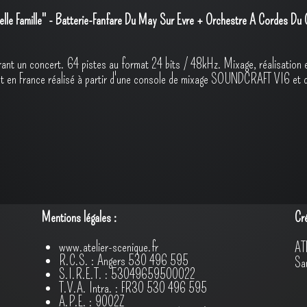
lle Famille" - Batterie-Fanfare Du May Sur Evre + Orchestre À Cordes Du 
urant un concert. 64 pistes au format 24 bits / 48kHz. Mixage, réalisation
nt en France réalisé à partir d'une console de mixage SOUNDCRAFT VI6 
Mentions légales :
Cr
www.atelier-scenique.fr
AT
R.C.S. : Angers 530 496 595
Sa
S.I.R.E.T. : 53049659500022
T.V.A. Intra. : FR30 530 496 595
A.P.E. : 9002Z