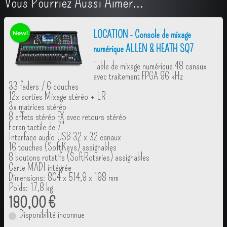
Vous Pourriez Aussi Aimer...
LOCATION - Console de mixage
numérique ALLEN & HEATH SQ7
Table de mixage numérique 48 canaux
avec traitement FPGA 96 kHz
33 faders / 6 couches
12x sorties Mixage stéréo + LR
3x matrices stéréo
8 effets stéréo FX avec retours stéréo
Écran tactile de 7"
Interface audio USB 32 x 32 canaux
16 touches (SoftKeys) assignables
8 boutons rotatifs (SoftRotaries) assignables
Carte MADI intégrée
Dimensions: 804 x 514,9 x 198 mm
Poids: 17,8 kg
180,00 €
Disponibilité inconnue