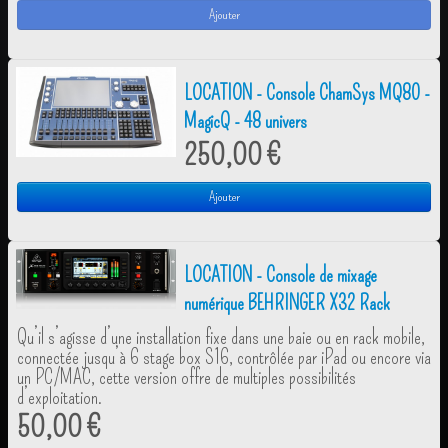
Ajouter
LOCATION - Console ChamSys MQ80 -
MagicQ - 48 univers
250,00 €
Ajouter
LOCATION - Console de mixage
numérique BEHRINGER X32 Rack
Qu’il s’agisse d’une installation fixe dans une baie ou en rack mobile,
connectée jusqu’à 6 stage box S16, contrôlée par iPad ou encore via
un PC/MAC, cette version offre de multiples possibilités
d’exploitation.
50,00 €