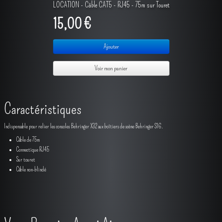
LOCATION - Câble CAT5 - RJ45 - 75m sur Touret
15,00 €
Ajouter
Voir mon panier
Caractéristiques
Indispensable pour relier les consoles Behringer X32 aux boîtiers de scène Behringer S16.
Câble de 75m
Connectique RJ45
Sur touret
Câble non-blindé