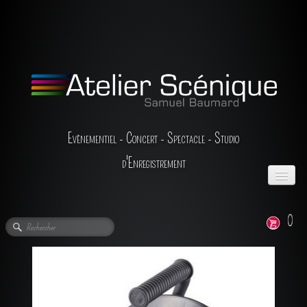
Evènementiel - Concert - Spectacle - Studio
d'Enregistrement
ACCUEIL
0
L'ENTREPRISE
LA LOCATION
▼
LES PRESTATIONS
▼